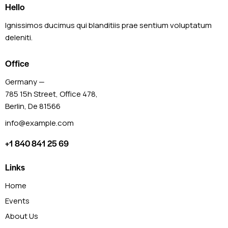
Hello
Ignissimos ducimus qui blanditiis prae sentium voluptatum
deleniti.
Office
Germany —
785 15h Street, Office 478,
Berlin, De 81566
info@example.com
+1 840 841 25 69
Links
Home
Events
About Us