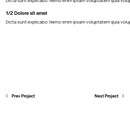
Dicta sunt explicabo. Nemo enim ipsam voluptatem quia volupt
1/2 Dolore sit amet
Dicta sunt explicabo. Nemo enim ipsam voluptatem quia volupta
Prev Project
Next Project