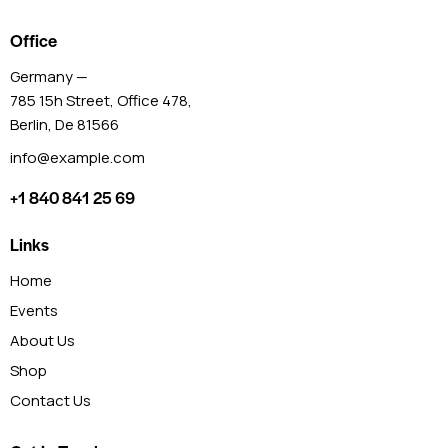
Office
Germany —
785 15h Street, Office 478,
Berlin, De 81566
info@example.com
+1 840 841 25 69
Links
Home
Events
About Us
Shop
Contact Us