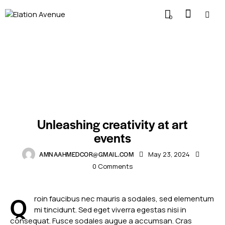
0
STANDARD
Unleashing creativity at art
events
AMNAAHMEDCOR@GMAIL.COM
May 23, 2024
0
Comments
Q
roin faucibus nec mauris a sodales, sed elementum
mi tincidunt. Sed eget viverra egestas nisi in
consequat. Fusce sodales augue a accumsan. Cras