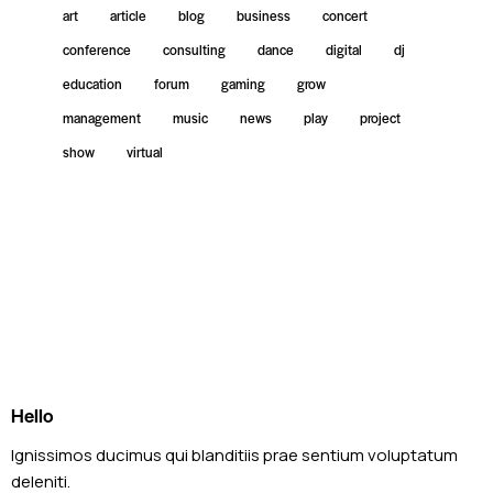
art
article
blog
business
concert
conference
consulting
dance
digital
dj
education
forum
gaming
grow
management
music
news
play
project
show
virtual
Hello
Ignissimos ducimus qui blanditiis prae sentium voluptatum
deleniti.